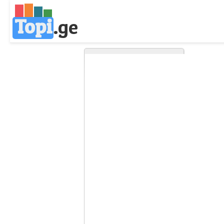
Topi
.
ge