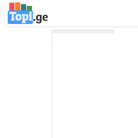
Topi
.
ge