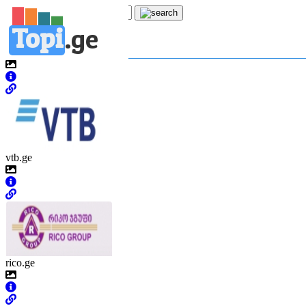
Topi
.
ge
კატეგორია:
ბ
ბანკები
vtb.ge
rico.ge