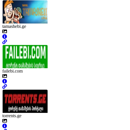
tamashebi.ge
failebi.com
torrents.ge